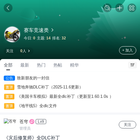
赛车竞速类
今日:
0
主题:
14
排名:
32
+ 加入
关注
0
人
全部
最新
热门
热帖
精华
致新朋友的一封信
公告
雪地奔驰DLC补丁（2025-11.6更新）
《美国卡车模拟》最新全dlc补丁（更新至1.60.1.0s ）
《地平线5》全dlc文件
苍穹
Lv9
关注
管理员
《灾后修复师》全DLC补丁