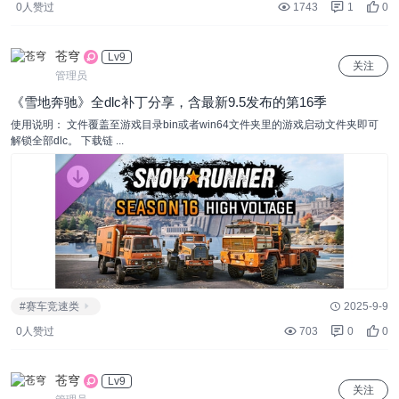
0人赞过
1743
1
0
苍穹
Lv9
关注
管理员
《雪地奔驰》全dlc补丁分享，含最新9.5发布的第16季
使用说明： 文件覆盖至游戏目录bin或者win64文件夹里的游戏启动文件夹即可
解锁全部dlc。 下载链 ...
#赛车竞速类
2025-9-9
0人赞过
703
0
0
苍穹
Lv9
关注