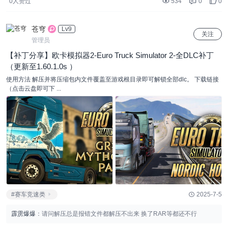
0人赞过
534
0
0
苍穹
Lv9
关注
管理员
【补丁分享】欧卡模拟器2-Euro Truck Simulator 2-全DLC补丁
（更新至1.60.1.0s ）
使用方法 解压并将压缩包内文件覆盖至游戏根目录即可解锁全部dlc。 下载链接
（点击云盘即可下 ...
#赛车竞速类
2025-7-5
霹雳爆爆
：请问解压总是报错文件都解压不出来 换了RAR等都还不行