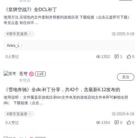
管理员
《皇牌空战7》全DCL补丁
使用方法 压缩包内文件复制并替换到游戏目录 下载链接（点击云盘即可下载）
夸克云盘 有任何不 ...
#赛车竞速类
2025-3-16
Aries_L
：
0人赞过
1352
1
0
苍穹
Lv9
关注
管理员
《雪地奔驰》全dlc补丁分享，共42个，含最新6.12发布的
使用说明： 文件覆盖至游戏目录bin文件夹里的游戏启动文件夹即可解锁全部
dlc。 下载链接（点击 ...
#赛车竞速类
2025-6-16
0人赞过
1354
0
0