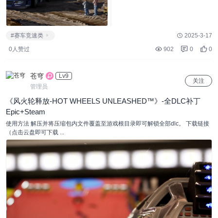
#赛车竞速类
2025-3-17
0人赞过
902
0
0
苍穹
Lv9
关注
管理员
《风火轮释放-HOT WHEELS UNLEASHED™》-全DLC补丁
Epic+Steam
使用方法 解压并将压缩包内文件覆盖至游戏根目录即可解锁全部dlc。 下载链接
（点击云盘即可下载 ...