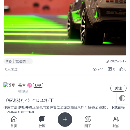
#赛车竞速类
2025-3-17
0人赞过
744
0
0
苍穹
Lv9
关注
管理员
🌓
《极速骑行4》全DLC补丁
使用方法 解压并将压缩包内文件覆盖至游戏根目录即可解锁全部dlc。 下载链接
（点击云盘即可下载 ...
首页
社区
圈子
我的